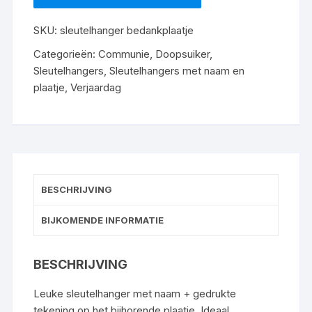
SKU:
sleutelhanger bedankplaatje
Categorieën:
Communie
,
Doopsuiker
,
Sleutelhangers
,
Sleutelhangers met naam en
plaatje
,
Verjaardag
BESCHRIJVING
BIJKOMENDE INFORMATIE
BESCHRIJVING
Leuke sleutelhanger met naam + gedrukte
tekening op het bijhorende plaatje. Ideaal