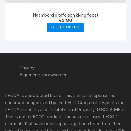
Naambordje tafelschikking feest
€
3,80
SELECT OPTIES
Privacy
Algemene voorwaarden
LEGO® is a protected brand. This site is not sponsored,
endorsed or approved by the LEGO Group but respects the
LEGO® products and its Intellectual Property. DISCLAIMER:
This is not a LEGO™ product. These are re-used LEGO™
elements that have been repackaged or altered from their
original form and are being sold as gadgets by Bizzyby VOF