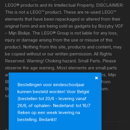
LEGO® products and its Intellectual Property. DISCLAIMER:
This is not a LEGO™ product. These are re-used LEGO™
elements that have been repackaged or altered from their
original form and are being sold as gadgets by Bizzyby VOF
– Mijn Blokje. The LEGO® Group is not liable for any loss,
injury or damage arising from the use or misuse of this
product. Nothing from this site, products and content, may
be copied without or our written permission. All Rights
Reserved. Warning! Choking hazard. Small Parts. Please
observe the age warning. Most elements are small parts
and therefore unsuitable for children under 3 years. Mijn
Blokje/My Brick/Mein Steinchen are trademarks from
Bestellingen voor eindeschooljaar
Bizzyby VOF, Keten 9A, 2890 Sint-Amands, Belgium.
kunnen besteld worden! Voor België
sandra@bizzyby.be VAT number: BE0809113820
(bestellen tot 20/6 - levering vanaf
26/6, of ophalen- Nederland: tot 16/7
Reken op een week levering na
bestelling. Bedankt!