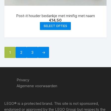
Post-it houder bedankje met minifig met naam
€
14,50
SELECT OPTIES
1
2
3
→
Privacy
Algemene voorwaarden
LEGO® is a protected brand. This site is not sponsored,
endorsed or approved by the LEGO Group but respects the