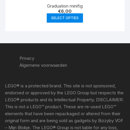
Graduation minifig
€
6,00
SELECT OPTIES
Privacy
Algemene voorwaarden
LEGO® is a protected brand. This site is not sponsored,
endorsed or approved by the LEGO Group but respects the
LEGO® products and its Intellectual Property. DISCLAIMER:
This is not a LEGO™ product. These are re-used LEGO™
elements that have been repackaged or altered from their
original form and are being sold as gadgets by Bizzyby VOF
– Mijn Blokje. The LEGO® Group is not liable for any loss,