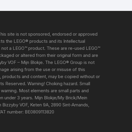
his site is not sponsored, endorsed or approved
s the LEGO® products and its Intellectual
s not a LEGO™ product. These are re-used LEGO™
aged or altered from their original form and are
yby VOF – Mijn Blokje. The LEGO® Group is not
damage arising from the use or misuse of this
e, products and content, may be copied without or
ghts Reserved. Warning! Choking hazard. Small
 warning. Most elements are small parts and
ren under 3 years. Mijn Blokje/My Brick/Mein
m Bizzyby VOF, Keten 9A, 2890 Sint-Amands,
VAT number: BE0809113820