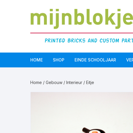
HOME
SHOP
EINDE SCHOOLJAAR
VE
Doopsuiker
Home
/
Gebouw
/
Interieur
/ Eitje
LEGO Serious Play®
Einde schooljaar
Communie/Lentefeest
Verjaardag