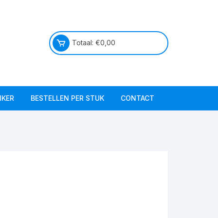
Totaal:
€
0,00
IKER
BESTELLEN PER STUK
CONTACT
Praktische info
Over ons