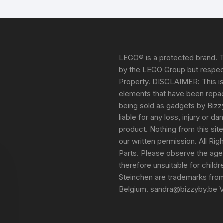
LEGO® is a protected brand. T
by the LEGO Group but respect
Property. DISCLAIMER: This i
elements that have been repack
being sold as gadgets by Bizz
liable for any loss, injury or 
product. Nothing from this sit
our written permission. All Ri
Parts. Please observe the age
therefore unsuitable for child
Steinchen are trademarks fro
Belgium. sandra@bizzyby.be 