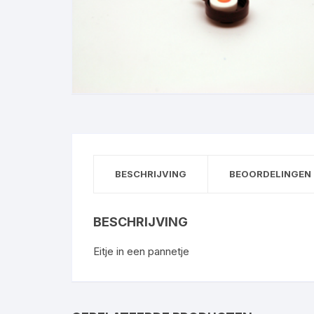
Minifigs
Sleutelhangers
School
Bestellen per stuk
City
BESCHRIJVING
BEOORDELINGEN 
BESCHRIJVING
Eitje in een pannetje