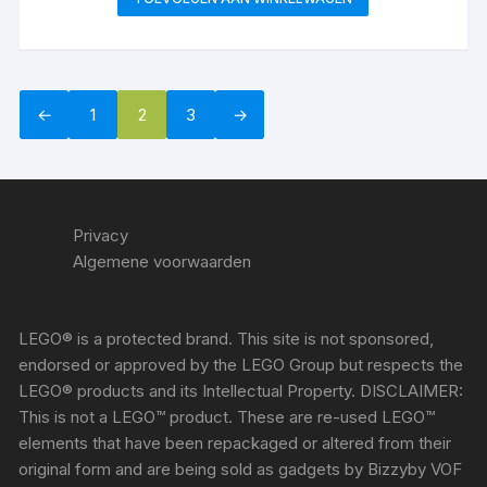
←
1
2
3
→
Privacy
Algemene voorwaarden
LEGO® is a protected brand. This site is not sponsored,
endorsed or approved by the LEGO Group but respects the
LEGO® products and its Intellectual Property. DISCLAIMER:
This is not a LEGO™ product. These are re-used LEGO™
elements that have been repackaged or altered from their
original form and are being sold as gadgets by Bizzyby VOF